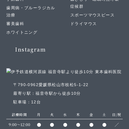
症候群
歯周病・ブルーラジカル
治療
スポーツマウスピース
審美歯科
ドライマウス
ホワイトニング
Instagram
〒790-0962愛媛県松山市枝松5-1-22
最寄り駅：福音寺駅から徒歩10分
駐車場：12台
診療時間
月
火
水
木
金
土
日/祝
●
●
●
●
●
●
／
9:00～12:00