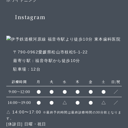
ホワイトニング
Instagram
〒790-0962愛媛県松山市枝松5-1-22
最寄り駅：福音寺駅から徒歩10分
駐車場：12台
診療時間
月
火
水
木
金
土
日/祝
●
●
●
●
●
●
／
9:00～12:00
●
●
△
●
●
△
／
14:00～19:00
△ 14:00〜17:00
※最終予約時間は最終診療時間の30分前となりま
す。
[休診日] 日曜・祝日