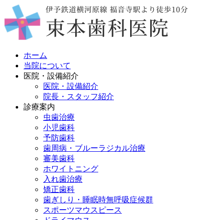
ホーム
当院について
医院・設備紹介
医院・設備紹介
院長・スタッフ紹介
診療案内
虫歯治療
小児歯科
予防歯科
歯周病・ブルーラジカル治療
審美歯科
ホワイトニング
入れ歯治療
矯正歯科
歯ぎしり・睡眠時無呼吸症候群
スポーツマウスピース