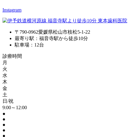
Instagram
〒790-0962愛媛県松山市枝松5-1-22
最寄り駅：福音寺駅から徒歩10分
駐車場：12台
診療時間
月
火
水
木
金
土
日/祝
9:00～12:00
●
●
●
●
●