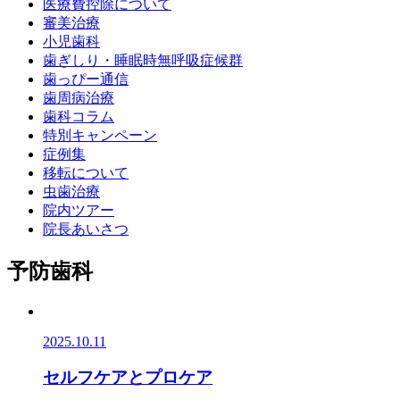
医療費控除について
審美治療
小児歯科
歯ぎしり・睡眠時無呼吸症候群
歯っぴー通信
歯周病治療
歯科コラム
特別キャンペーン
症例集
移転について
虫歯治療
院内ツアー
院長あいさつ
予防歯科
2025.10.11
セルフケアとプロケア