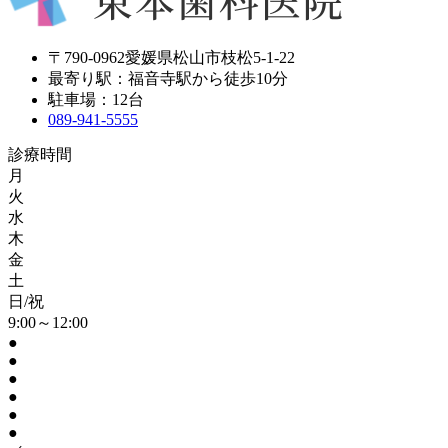
〒790-0962愛媛県松山市枝松5-1-22
最寄り駅：福音寺駅から徒歩10分
駐車場：12台
089-941-5555
診療時間
月
火
水
木
金
土
日/祝
9:00～12:00
●
●
●
●
●
●