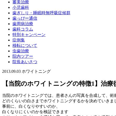
審美治療
小児歯科
歯ぎしり・睡眠時無呼吸症候群
歯っぴー通信
歯周病治療
歯科コラム
特別キャンペーン
症例集
移転について
虫歯治療
院内ツアー
院長あいさつ
2013.09.03
ホワイトニング
【当院のホワイトニングの特徴1】治療
当院のホワイトニングでは、
患者さんの写真を合成して、術
どのくらいの白さまでホワイトニングするかを決めていきま
事前に、白くなりやすいのか、
白くなりにくいのかを検証できます