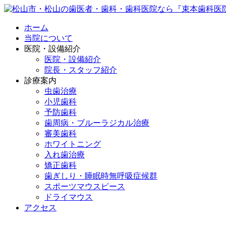
ホーム
当院について
医院・設備紹介
医院・設備紹介
院長・スタッフ紹介
診療案内
虫歯治療
小児歯科
予防歯科
歯周病・ブルーラジカル治療
審美歯科
ホワイトニング
入れ歯治療
矯正歯科
歯ぎしり・睡眠時無呼吸症候群
スポーツマウスピース
ドライマウス
アクセス