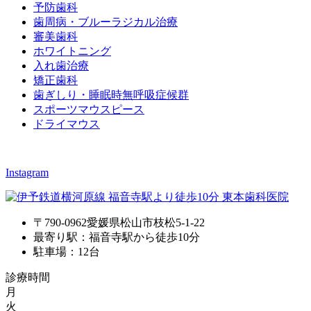
予防歯科
歯周病・ブルーラジカル治療
審美歯科
ホワイトニング
入れ歯治療
矯正歯科
歯ぎしり・睡眠時無呼吸症候群
スポーツマウスピース
ドライマウス
Instagram
〒790-0962愛媛県松山市枝松5-1-22
最寄り駅：福音寺駅から徒歩10分
駐車場：12台
診療時間
月
火