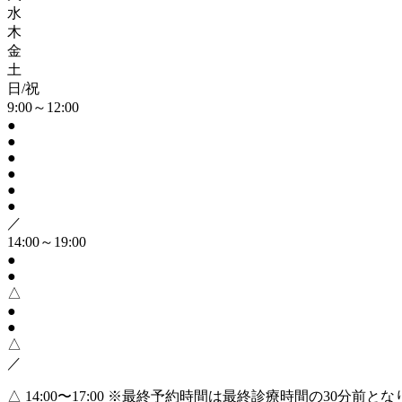
水
木
金
土
日/祝
9:00～12:00
●
●
●
●
●
●
／
14:00～19:00
●
●
△
●
●
△
／
△ 14:00〜17:00
※最終予約時間は最終診療時間の30分前とな