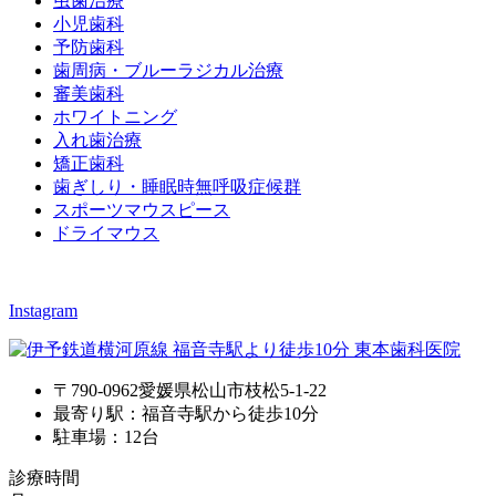
虫歯治療
小児歯科
予防歯科
歯周病・ブルーラジカル治療
審美歯科
ホワイトニング
入れ歯治療
矯正歯科
歯ぎしり・睡眠時無呼吸症候群
スポーツマウスピース
ドライマウス
Instagram
〒790-0962愛媛県松山市枝松5-1-22
最寄り駅：福音寺駅から徒歩10分
駐車場：12台
診療時間