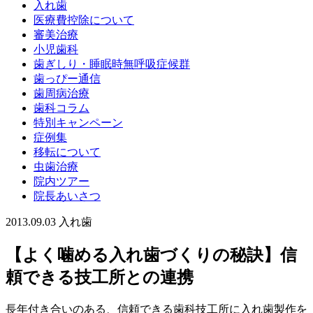
入れ歯
医療費控除について
審美治療
小児歯科
歯ぎしり・睡眠時無呼吸症候群
歯っぴー通信
歯周病治療
歯科コラム
特別キャンペーン
症例集
移転について
虫歯治療
院内ツアー
院長あいさつ
2013.09.03
入れ歯
【よく噛める入れ歯づくりの秘訣】信
頼できる技工所との連携
長年付き合いのある、信頼できる歯科技工所に入れ歯製作を