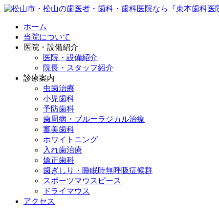
ホーム
当院について
医院・設備紹介
医院・設備紹介
院長・スタッフ紹介
診療案内
虫歯治療
小児歯科
予防歯科
歯周病・ブルーラジカル治療
審美歯科
ホワイトニング
入れ歯治療
矯正歯科
歯ぎしり・睡眠時無呼吸症候群
スポーツマウスピース
ドライマウス
アクセス