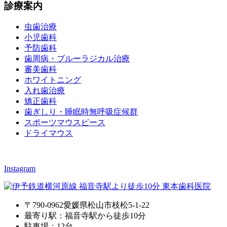
診療案内
虫歯治療
小児歯科
予防歯科
歯周病・ブルーラジカル治療
審美歯科
ホワイトニング
入れ歯治療
矯正歯科
歯ぎしり・睡眠時無呼吸症候群
スポーツマウスピース
ドライマウス
Instagram
〒790-0962愛媛県松山市枝松5-1-22
最寄り駅：福音寺駅から徒歩10分
駐車場：12台