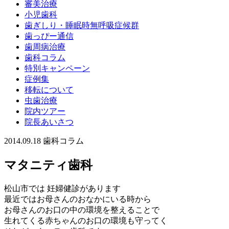
審美治療
小児歯科
歯ぎしり・睡眠時無呼吸症候群
歯っぴー通信
歯周病治療
歯科コラム
特別キャンペーン
症例集
移転について
虫歯治療
院内ツアー
院長あいさつ
2014.09.18
歯科コラム
マタニティ歯科
松山市では 妊婦健診があります
最近ではお母さんのおなかにいる時から
お母さんのお口の中の環境を整えることで
生れてくる赤ちゃんのお口の環境も守ってく