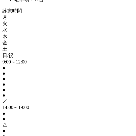
診療時間
月
火
水
木
金
土
日/祝
9:00～12:00
●
●
●
●
●
●
／
14:00～19:00
●
●
△
●