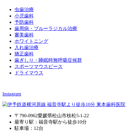
虫歯治療
小児歯科
予防歯科
歯周病・ブルーラジカル治療
審美歯科
ホワイトニング
入れ歯治療
矯正歯科
歯ぎしり・睡眠時無呼吸症候群
スポーツマウスピース
ドライマウス
Instagram
〒790-0962愛媛県松山市枝松5-1-22
最寄り駅：福音寺駅から徒歩10分
駐車場：12台