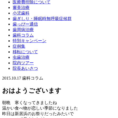
医療費控除について
審美治療
小児歯科
歯ぎしり・睡眠時無呼吸症候群
歯っぴー通信
歯周病治療
歯科コラム
特別キャンペーン
症例集
移転について
虫歯治療
院内ツアー
院長あいさつ
2015.10.17
歯科コラム
おはようございます
朝晩 寒くなってきましたね
温かい食べ物が恋しい季節になりました
昨日は新居浜のお祭りだったみたいで