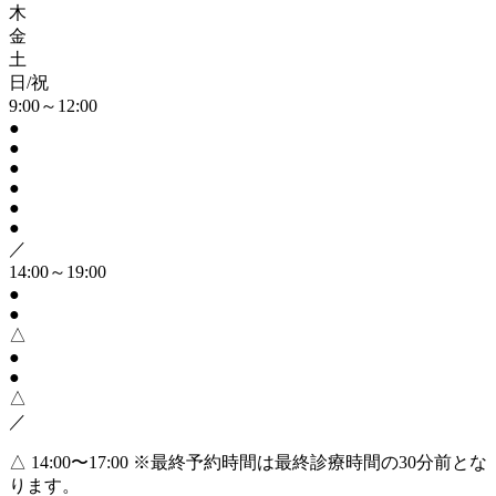
木
金
土
日/祝
9:00～12:00
●
●
●
●
●
●
／
14:00～19:00
●
●
△
●
●
△
／
△ 14:00〜17:00
※最終予約時間は最終診療時間の30分前とな
ります。