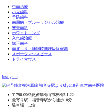
虫歯治療
小児歯科
予防歯科
歯周病・ブルーラジカル治療
審美歯科
ホワイトニング
入れ歯治療
矯正歯科
歯ぎしり・睡眠時無呼吸症候群
スポーツマウスピース
ドライマウス
Instagram
〒790-0962愛媛県松山市枝松5-1-22
最寄り駅：福音寺駅から徒歩10分
駐車場：12台