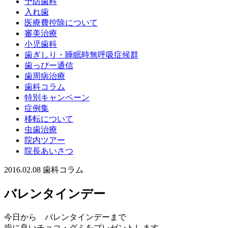
予防歯科
入れ歯
医療費控除について
審美治療
小児歯科
歯ぎしり・睡眠時無呼吸症候群
歯っぴー通信
歯周病治療
歯科コラム
特別キャンペーン
症例集
移転について
虫歯治療
院内ツアー
院長あいさつ
2016.02.08
歯科コラム
バレンタインデー
今日から バレンタインデーまで
歯に良いチョコ・グミをプレゼントします