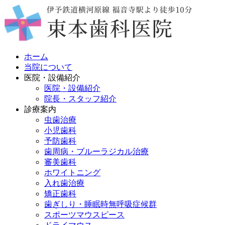
ホーム
当院について
医院・設備紹介
医院・設備紹介
院長・スタッフ紹介
診療案内
虫歯治療
小児歯科
予防歯科
歯周病・ブルーラジカル治療
審美歯科
ホワイトニング
入れ歯治療
矯正歯科
歯ぎしり・睡眠時無呼吸症候群
スポーツマウスピース