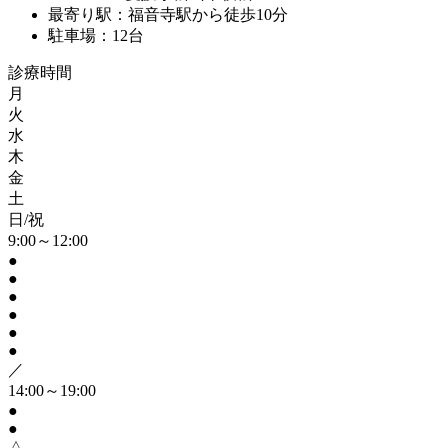
最寄り駅：福音寺駅から徒歩10分
駐車場：12台
診療時間
月
火
水
木
金
土
日/祝
9:00～12:00
●
●
●
●
●
●
／
14:00～19:00
●
●
△