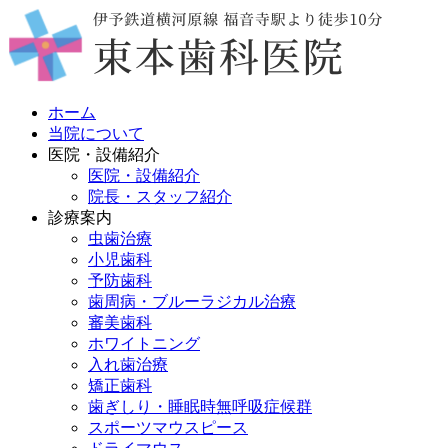
ホーム
当院について
医院・設備紹介
医院・設備紹介
院長・スタッフ紹介
診療案内
虫歯治療
小児歯科
予防歯科
歯周病・ブルーラジカル治療
審美歯科
ホワイトニング
入れ歯治療
矯正歯科
歯ぎしり・睡眠時無呼吸症候群
スポーツマウスピース