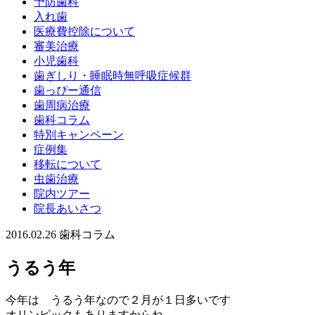
予防歯科
入れ歯
医療費控除について
審美治療
小児歯科
歯ぎしり・睡眠時無呼吸症候群
歯っぴー通信
歯周病治療
歯科コラム
特別キャンペーン
症例集
移転について
虫歯治療
院内ツアー
院長あいさつ
2016.02.26
歯科コラム
うるう年
今年は うるう年なので２月が１日多いです
オリンピックもありますからね