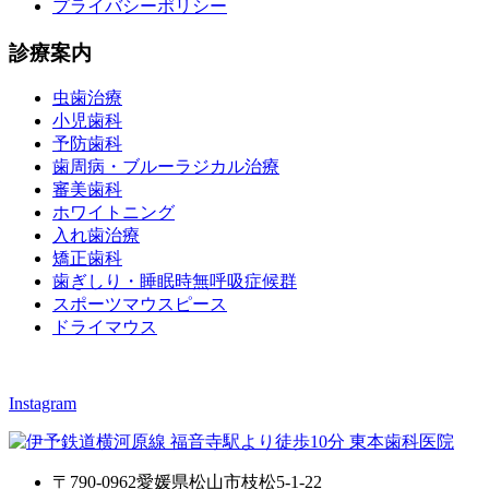
プライバシーポリシー
診療案内
虫歯治療
小児歯科
予防歯科
歯周病・ブルーラジカル治療
審美歯科
ホワイトニング
入れ歯治療
矯正歯科
歯ぎしり・睡眠時無呼吸症候群
スポーツマウスピース
ドライマウス
Instagram
〒790-0962愛媛県松山市枝松5-1-22