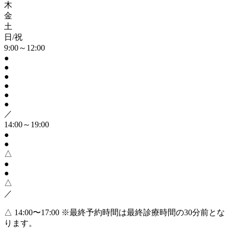
木
金
土
日/祝
9:00～12:00
●
●
●
●
●
●
／
14:00～19:00
●
●
△
●
●
△
／
△ 14:00〜17:00
※最終予約時間は最終診療時間の30分前とな
ります。