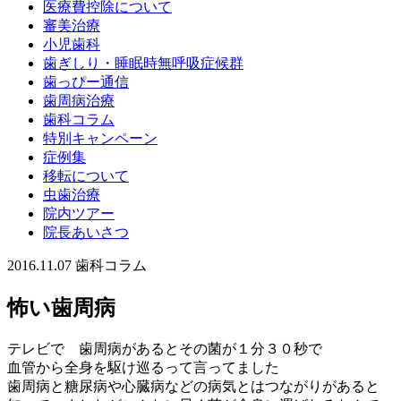
医療費控除について
審美治療
小児歯科
歯ぎしり・睡眠時無呼吸症候群
歯っぴー通信
歯周病治療
歯科コラム
特別キャンペーン
症例集
移転について
虫歯治療
院内ツアー
院長あいさつ
2016.11.07
歯科コラム
怖い歯周病
テレビで 歯周病があるとその菌が１分３０秒で
血管から全身を駆け巡るって言ってました
歯周病と糖尿病や心臓病などの病気とはつながりがあると