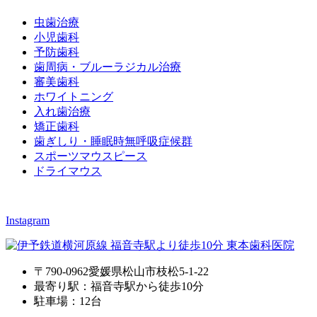
虫歯治療
小児歯科
予防歯科
歯周病・ブルーラジカル治療
審美歯科
ホワイトニング
入れ歯治療
矯正歯科
歯ぎしり・睡眠時無呼吸症候群
スポーツマウスピース
ドライマウス
Instagram
〒790-0962愛媛県松山市枝松5-1-22
最寄り駅：福音寺駅から徒歩10分
駐車場：12台