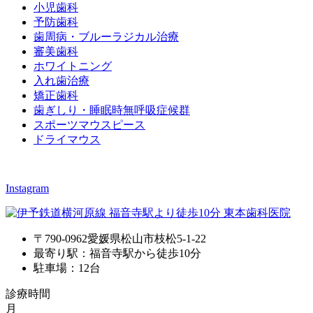
小児歯科
予防歯科
歯周病・ブルーラジカル治療
審美歯科
ホワイトニング
入れ歯治療
矯正歯科
歯ぎしり・睡眠時無呼吸症候群
スポーツマウスピース
ドライマウス
Instagram
〒790-0962愛媛県松山市枝松5-1-22
最寄り駅：福音寺駅から徒歩10分
駐車場：12台
診療時間
月