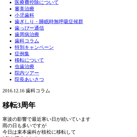
医療費控除について
審美治療
小児歯科
歯ぎしり・睡眠時無呼吸症候群
歯っぴー通信
歯周病治療
歯科コラム
特別キャンペーン
症例集
移転について
虫歯治療
院内ツアー
院長あいさつ
2016.12.16
歯科コラム
移転3周年
寒波の影響で最近寒い日が続いています
雨の日も多いですが
今日は束本歯科が枝松に移転して