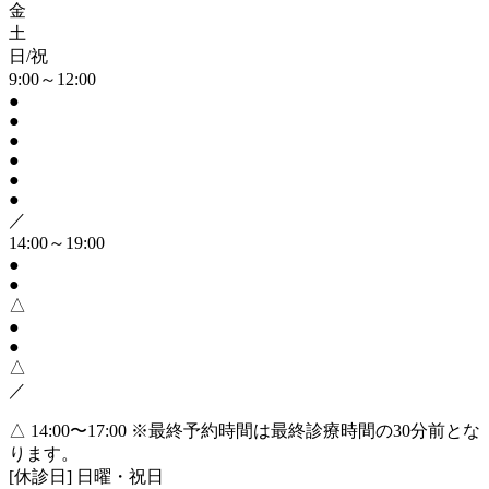
金
土
日/祝
9:00～12:00
●
●
●
●
●
●
／
14:00～19:00
●
●
△
●
●
△
／
△ 14:00〜17:00
※最終予約時間は最終診療時間の30分前とな
ります。
[休診日] 日曜・祝日