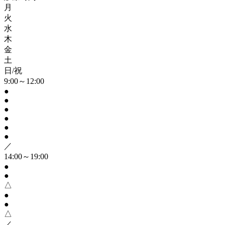
月
火
水
木
金
土
日/祝
9:00～12:00
●
●
●
●
●
●
／
14:00～19:00
●
●
△
●
●
△
／