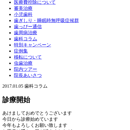
医療費控除について
審美治療
小児歯科
歯ぎしり・睡眠時無呼吸症候群
歯っぴー通信
歯周病治療
歯科コラム
特別キャンペーン
症例集
移転について
虫歯治療
院内ツアー
院長あいさつ
2017.01.05
歯科コラム
診療開始
あけましておめでとうございます
今日から診療始めています
今年もよろしくお願い致します