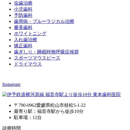
虫歯治療
小児歯科
予防歯科
歯周病・ブルーラジカル治療
審美歯科
ホワイトニング
入れ歯治療
矯正歯科
歯ぎしり・睡眠時無呼吸症候群
スポーツマウスピース
ドライマウス
Instagram
〒790-0962愛媛県松山市枝松5-1-22
最寄り駅：福音寺駅から徒歩10分
駐車場：12台
診療時間