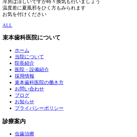
冷房は涼しいですが時々換気も行いましょう
温度差に夏風邪をひく方もみられます
お気を付けください
ALL
束本歯科医院について
ホーム
当院について
院長紹介
医院・設備紹介
採用情報
束本歯科医院の働き方
お問い合わせ
ブログ
お知らせ
プライバシーポリシー
診療案内
虫歯治療