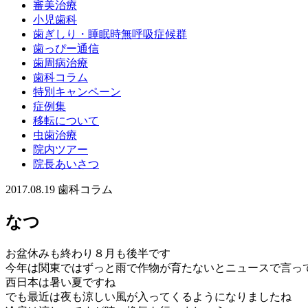
審美治療
小児歯科
歯ぎしり・睡眠時無呼吸症候群
歯っぴー通信
歯周病治療
歯科コラム
特別キャンペーン
症例集
移転について
虫歯治療
院内ツアー
院長あいさつ
2017.08.19
歯科コラム
なつ
お盆休みも終わり８月も後半です
今年は関東ではずっと雨で作物が育たないとニュースで言っ
西日本は暑い夏ですね
でも最近は夜も涼しい風が入ってくるようになりましたね