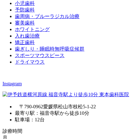
小児歯科
予防歯科
歯周病・ブルーラジカル治療
審美歯科
ホワイトニング
入れ歯治療
矯正歯科
歯ぎしり・睡眠時無呼吸症候群
スポーツマウスピース
ドライマウス
Instagram
〒790-0962愛媛県松山市枝松5-1-22
最寄り駅：福音寺駅から徒歩10分
駐車場：12台
診療時間
月