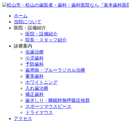
ホーム
当院について
医院・設備紹介
医院・設備紹介
院長・スタッフ紹介
診療案内
虫歯治療
小児歯科
予防歯科
歯周病・ブルーラジカル治療
審美歯科
ホワイトニング
入れ歯治療
矯正歯科
歯ぎしり・睡眠時無呼吸症候群
スポーツマウスピース
ドライマウス
アクセス