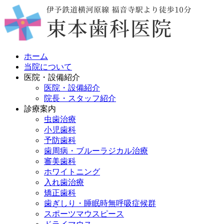
ホーム
当院について
医院・設備紹介
医院・設備紹介
院長・スタッフ紹介
診療案内
虫歯治療
小児歯科
予防歯科
歯周病・ブルーラジカル治療
審美歯科
ホワイトニング
入れ歯治療
矯正歯科
歯ぎしり・睡眠時無呼吸症候群
スポーツマウスピース