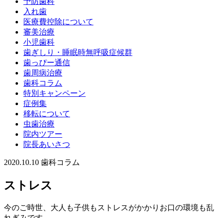
予防歯科
入れ歯
医療費控除について
審美治療
小児歯科
歯ぎしり・睡眠時無呼吸症候群
歯っぴー通信
歯周病治療
歯科コラム
特別キャンペーン
症例集
移転について
虫歯治療
院内ツアー
院長あいさつ
2020.10.10
歯科コラム
ストレス
今のご時世、大人も子供もストレスがかかりお口の環境も乱
れぎみです。