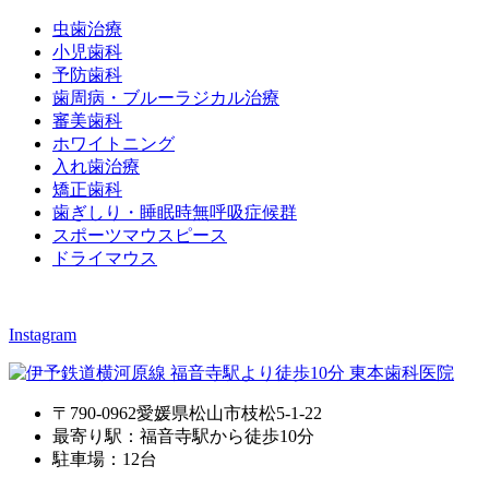
虫歯治療
小児歯科
予防歯科
歯周病・ブルーラジカル治療
審美歯科
ホワイトニング
入れ歯治療
矯正歯科
歯ぎしり・睡眠時無呼吸症候群
スポーツマウスピース
ドライマウス
Instagram
〒790-0962愛媛県松山市枝松5-1-22
最寄り駅：福音寺駅から徒歩10分
駐車場：12台