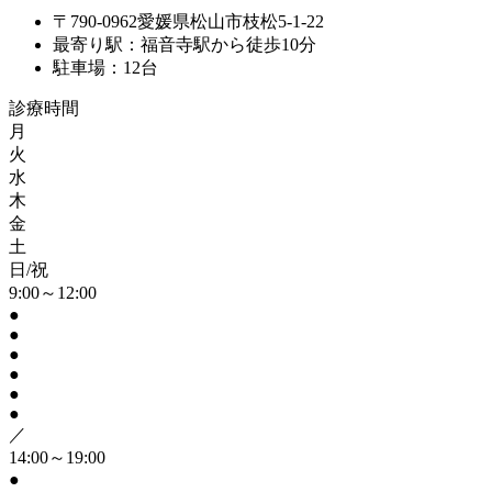
〒790-0962愛媛県松山市枝松5-1-22
最寄り駅：福音寺駅から徒歩10分
駐車場：12台
診療時間
月
火
水
木
金
土
日/祝
9:00～12:00
●
●
●
●
●
●
／
14:00～19:00
●