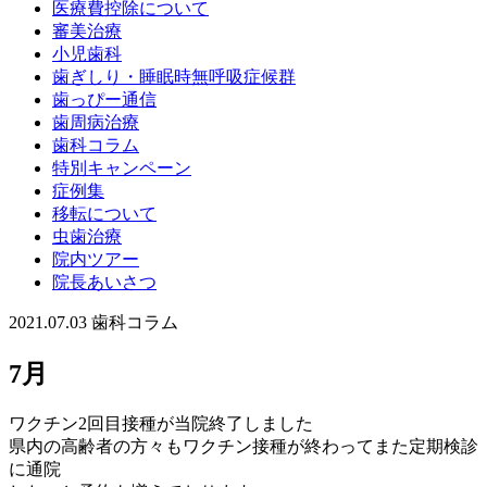
医療費控除について
審美治療
小児歯科
歯ぎしり・睡眠時無呼吸症候群
歯っぴー通信
歯周病治療
歯科コラム
特別キャンペーン
症例集
移転について
虫歯治療
院内ツアー
院長あいさつ
2021.07.03
歯科コラム
7月
ワクチン2回目接種が当院終了しました
県内の高齢者の方々もワクチン接種が終わってまた定期検診
に通院