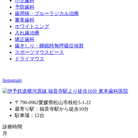
小児歯科
予防歯科
歯周病・ブルーラジカル治療
審美歯科
ホワイトニング
入れ歯治療
矯正歯科
歯ぎしり・睡眠時無呼吸症候群
スポーツマウスピース
ドライマウス
Instagram
〒790-0962愛媛県松山市枝松5-1-22
最寄り駅：福音寺駅から徒歩10分
駐車場：12台
診療時間
月